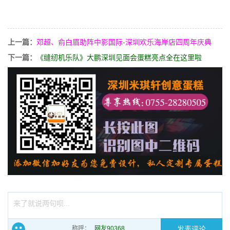
上一篇：
邓超、俞白眉助阵中影国际-深圳欢乐海岸店四周年庆典
下一篇：
《缝纫机乐队》大鹏深圳见面会蛋糕亮点全在这里啦
来了就说两句呗...
称呼：