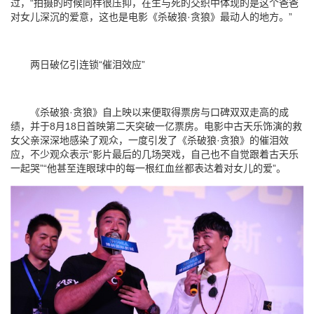
过，“拍摄的时候同样很压抑，在生与死的交织中体现的是这个爸爸
对女儿深沉的爱意，这也是电影《杀破狼·贪狼》最动人的地方。”
两日破亿引连锁“催泪效应”
《杀破狼·贪狼》自上映以来便取得票房与口碑双双走高的成
绩，并于8月18日首映第二天突破一亿票房。电影中古天乐饰演的救
女父亲深深地感染了观众，一度引发了《杀破狼·贪狼》的催泪效
应，不少观众表示“影片最后的几场哭戏，自己也不自觉跟着古天乐
一起哭”“他甚至连眼球中的每一根红血丝都表达着对女儿的爱”。