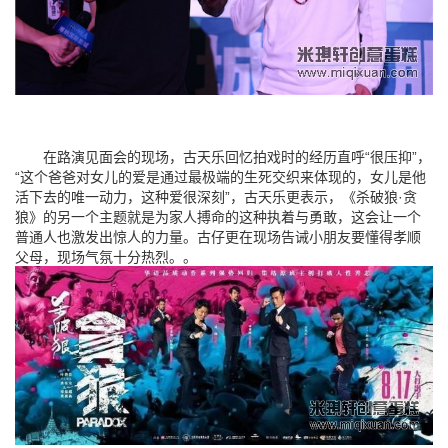
在路演见面会的现场，古天乐回忆拍戏时的经历直呼“很压抑”，
“这个爸爸对女儿的爱是通过最极端的生死交织来体现的，女儿是他
活下去的唯一动力，这种爱很深刻”，古天乐更表示，《杀破狼·贪
狼》的另一个主题就是为家人搏命的这种执着与勇敢，这会让一个
普通人也激发出惊人的力量。古仔更在现场告诫小朋友要懂得孝顺
父母，现场气氛十分热烈。。