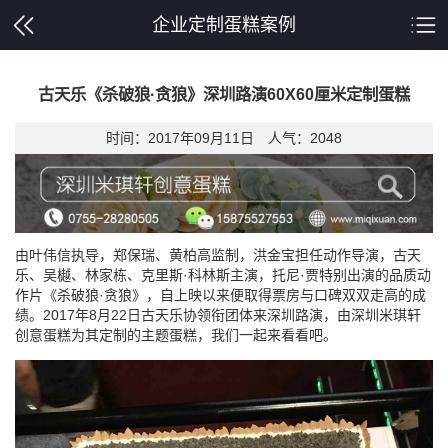
企业定制蛋糕案例
古天乐《杀破狼·贪狼》深圳路演60X60厘米定制蛋糕
时间：2017年09月11日 人气：
2048
由叶伟信执导，郑保瑞、黄柏高监制，洪金宝担任动作导演，古天
乐、吴樾、林家栋、克里斯·科林斯主演，托尼·贾特别出演的品质动
作片《杀破狼·贪狼》，自上映以来便取得票房与口碑双双走高的成
绩。2017年8月22日古天乐协领衔团体来深圳路演，由深圳米琪轩
创意蛋糕为其定制的主题蛋糕，我们一起来看看吧。