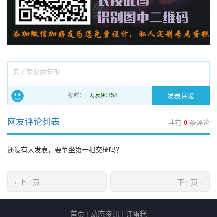
来了就说两句呗...
称呼：
网友评论列表
共有
0
条评论
还没有人发表，要争坐第一把交椅吗？
‹ 上一页
下一页 ›
首页
|
动态资讯
|
订蛋糕