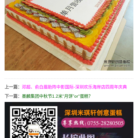
上一篇：
邓超、俞白眉助阵中影国际-深圳欢乐海岸店四周年庆典
下一篇：
墨麟集团中秋节1.2米“月饼”or“蛋糕？